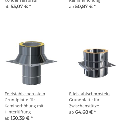
Kondensatablauf
Kaminerhöhung
ab
53,07 €
*
ab
50,87 €
*
Edelstahlschornstein
Edelstahlschornstein
Grundplatte für
Grundplatte für
Kaminerhöhung mit
Zwischenstütze
Hinterlüftung
ab
64,68 €
*
ab
150,39 €
*