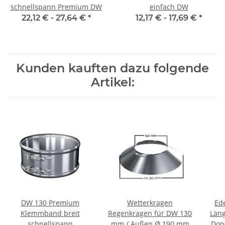
schnellspann Premium DW
einfach DW
22,12 € -
27,64 €
*
12,17 € -
17,69 €
*
Kunden kauften dazu folgende
Artikel:
DW 130 Premium
Wetterkragen
Ed
Klemmband breit
Regenkragen für DW 130
Län
schnellspann
mm / Außen Ø 190 mm
Dop