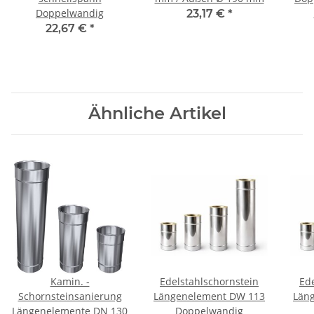
Doppelwandig
23,17 €
*
22,67 €
*
Ähnliche Artikel
Kamin. -
Edelstahlschornstein
Ed
Schornsteinsanierung
Längenelement DW 113
Län
Längenelemente DN 130
Doppelwandig