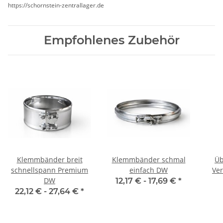
https://schornstein-zentrallager.de
Empfohlenes Zubehör
Klemmbänder breit
Klemmbänder schmal
Üb
schnellspann Premium
einfach DW
Ve
DW
12,17 € -
17,69 €
*
22,12 € -
27,64 €
*