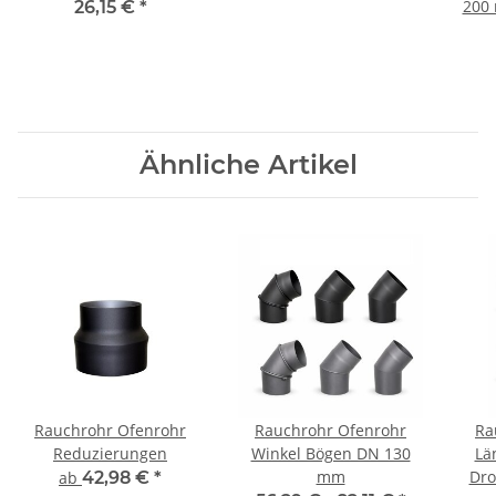
200
26,15 €
*
Ähnliche Artikel
Rauchrohr Ofenrohr
Rauchrohr Ofenrohr
Ra
Reduzierungen
Winkel Bögen DN 130
Lä
mm
Dro
ab
42,98 €
*