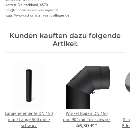
Herten, Deutschland, 45701
info@schornstein-zentrallager.de
https://www.schornstein-zentrallager.de
Kunden kauften dazu folgende
Artikel:
Längenelemente DN 150
Winkel Bögen DN 150
mm / Länge 500 mm /
mm 90° mit Tür schwarz
Sch
schwarz
Ede
46,30 €
*