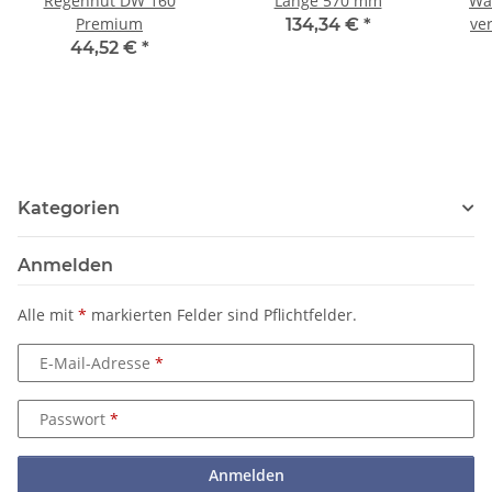
Regenhut DW 160
Länge 570 mm
Wa
Premium
ve
134,34 €
*
44,52 €
*
Kategorien
Anmelden
Alle mit
*
markierten Felder sind Pflichtfelder.
E-Mail-Adresse
Passwort
Anmelden