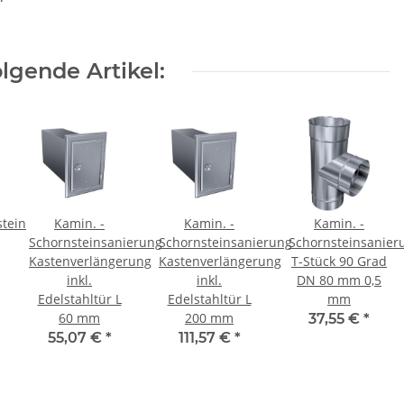
lgende Artikel:
stein
Kamin. -
Kamin. -
Kamin. -
Schornsteinsanierung
Schornsteinsanierung
Schornsteinsanier
Kastenverlängerung
Kastenverlängerung
T-Stück 90 Grad
inkl.
inkl.
DN 80 mm 0,5
Edelstahltür L
Edelstahltür L
mm
60 mm
200 mm
37,55 €
*
55,07 €
*
111,57 €
*