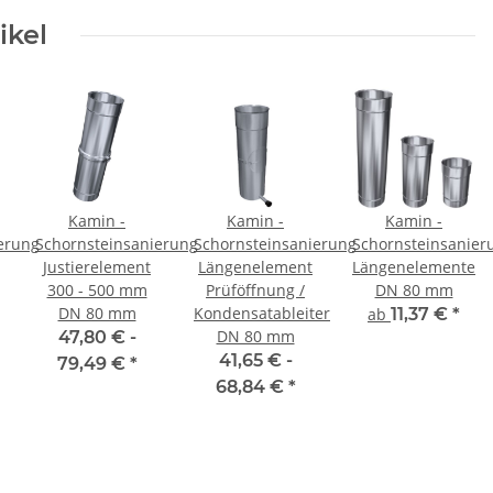
ikel
Kamin -
Kamin -
Kamin -
erung
Schornsteinsanierung
Schornsteinsanierung
Schornsteinsanier
Justierelement
Längenelement
Längenelemente
300 - 500 mm
Prüföffnung /
DN 80 mm
DN 80 mm
Kondensatableiter
ab
11,37 €
*
DN 80 mm
47,80 € -
41,65 € -
79,49 €
*
68,84 €
*