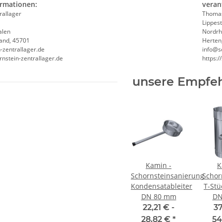
ormationen:
veran
rallager
Thomas
Lippest
alen
Nordrh
and, 45701
Herten
-zentrallager.de
info@s
rnstein-zentrallager.de
https:/
unsere Empfeh
Kamin -
K
Schornsteinsanierung
Schor
Kondensatableiter
T-Stü
DN 80 mm
DN
22,21 € -
37
28,82 €
*
54