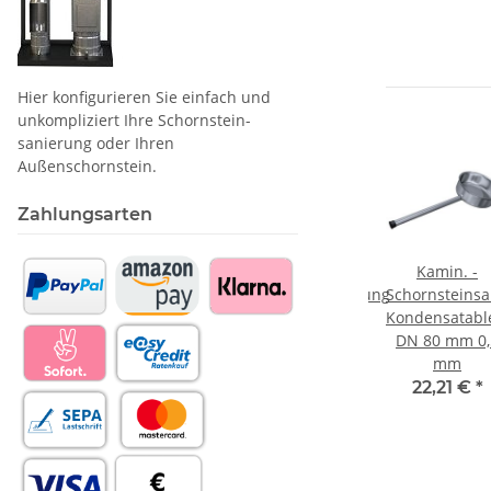
Hier konfigurieren Sie einfach und
unkompliziert Ihre Schornstein­
sanierung oder Ihren
Außenschornstein.
Zahlungsarten
-
Kamin. -
Kamin. -
Kamin. -
nsanierung
Schornsteinsanierung
Schornsteinsanierung
Schornsteins
ängerung
T-Stück 90 Grad
T-Stück kurz mit
Kondensatable
DN 80 mm 0,5
Verlängerung
DN 80 mm 0,
ür L
mm
DN 80 mm 0,5
mm
m
mm
37,55 €
*
22,21 €
*
€
*
41,72 €
*