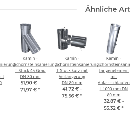
Ähnliche Art
Kamin -
Kamin -
Kamin -
anierung
Schornsteinsanierung
Schornsteinsanierung
Schornsteinsani
T-Stück 45 Grad
T-Stück kurz mit
Längenelement
it
DN 80 mm
Verlängerung
mit
0
DN 80 mm
Ablassschlaufen
51,90 € -
L 1000 mm DN
41,72 € -
71,97 €
*
80 mm
75,56 €
*
32,87 € -
55,32 €
*