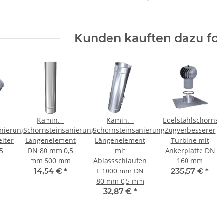
Kunden kauften dazu fo
Kamin. -
Kamin. -
Edelstahlschorn
anierung
Schornsteinsanierung
Schornsteinsanierung
Zugverbesserer
iter
Längenelement
Längenelement
Turbine mit
5
DN 80 mm 0,5
mit
Ankerplatte DN
mm 500 mm
Ablassschlaufen
160 mm
L 1000 mm DN
14,54 €
*
235,57 €
*
80 mm 0,5 mm
32,87 €
*