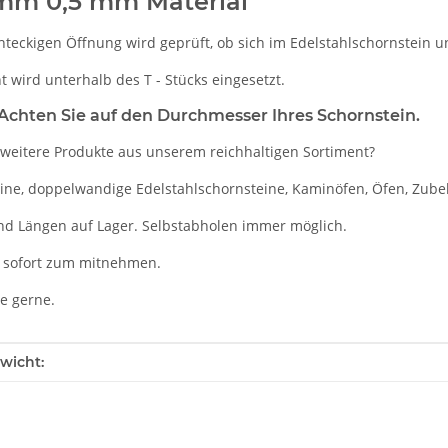
mm 0,5 mm Material
chteckigen Öffnung wird geprüft, ob sich im Edelstahlschornstein
 wird unterhalb des T - Stücks eingesetzt.
chten Sie auf den Durchmesser Ihres Schornstein.
 weitere Produkte aus unserem reichhaltigen Sortiment?
eine, doppelwandige Edelstahlschornsteine, Kaminöfen, Öfen, Zube
nd Längen auf Lager. Selbstabholen immer möglich.
 sofort zum mitnehmen.
ie gerne.
enschaft
wicht: