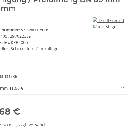
5 mm
elnummer:
szlewKPR8005
4057297022389
szlewKPR8005
ller:
Schornstein-Zentrallager
ialstärke
5 mm
41,68 €
,68 €
19% USt. , zzgl.
Versand