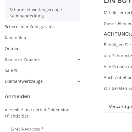
DN 80 
Schornsteinverlängerung /
Mit dieser re
Kaminabdeckung
Dieses Element
Schornstein Konfigurator
ACHTUNG: A
Kaminöfen
Benötigen Sie
Outdoor
u.a. Schornst
Kamine / Zubehör
Alle Größen u
Sale %
Auch Zubehör
Diamantwerkzeuge
Wir beraten S
Anmelden
Produkteig
Wert
Versandge
Alle mit
*
markierten Felder sind
Pflichtfelder.
E-Mail-Adresse