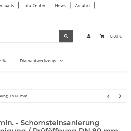
nloads
Info-Center
News
Anfahrt
0,00 €
e %
Diamantwerkzeuge
ffnung DN 80 mm
in. - Schornsteinsanierung
inigung / Prüföffnung DN 80 mm