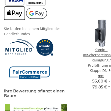
Sie kaufen bei einem Mitglied des
Händlerbundes
-
Kamin -
Kamin -
Kamin -
nsanierung
Schornsteinsanierung
Schornsteinsanierung
Schornsteins
ment
Längenelemente
Zwischenstütze
Reinigung /
ng /
DN 80 mm
DN 80 mm
Prüföffnung m
bleiter
Klappe DN 8
ab
11,37 €
*
60,16 € -
mm
mm
99,44 €
*
 -
56,00 € -
€
*
79,85 €
*
Ihre Bewertung pflanzt einen
Baum