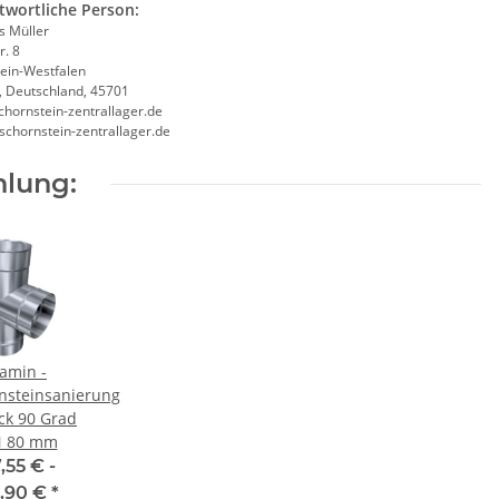
twortliche Person:
 Müller
r. 8
ein-Westfalen
, Deutschland, 45701
chornstein-zentrallager.de
/schornstein-zentrallager.de
lung:
amin -
nsteinsanierung
ck 90 Grad
 80 mm
,55 € -
,90 €
*