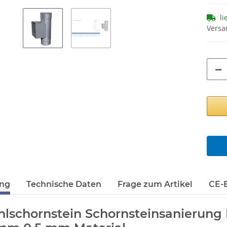
li
Versa
ung
Technische Daten
Frage zum Artikel
CE-E
hlschornstein Schornsteinsanierung