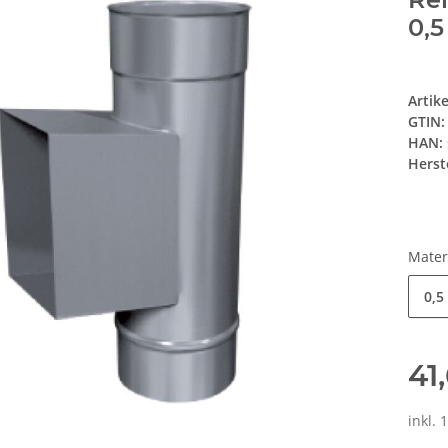
0,
Artik
GTIN:
HAN:
Herste
Mater
0,
41
inkl. 