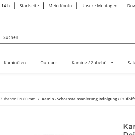
–14 h
Startseite
Mein Konto
Unsere Montagen
Dow
Kaminöfen
Outdoor
Kamine / Zubehör
Sal
Zubehör DN 80 mm
Kamin - Schornsteinsanierung Reinigung / Prüfö
Kam
Re