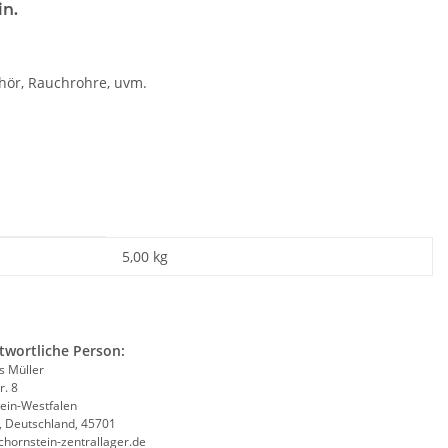
in.
hör, Rauchrohre, uvm.
5,00 kg
twortliche Person:
 Müller
r. 8
ein-Westfalen
, Deutschland, 45701
chornstein-zentrallager.de