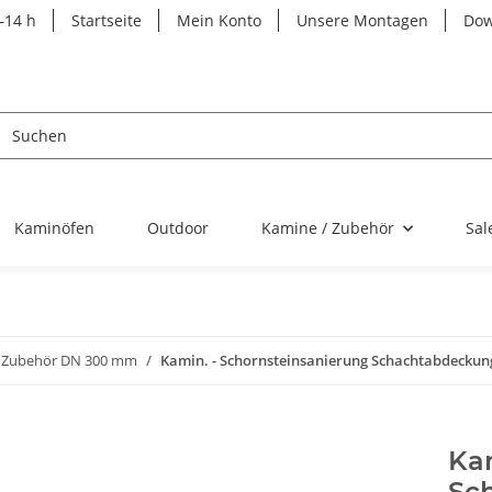
–14 h
Startseite
Mein Konto
Unsere Montagen
Dow
Kaminöfen
Outdoor
Kamine / Zubehör
Sal
Zubehör DN 300 mm
Kamin. - Schornsteinsanierung Schachtabdeck
Kam
Sc