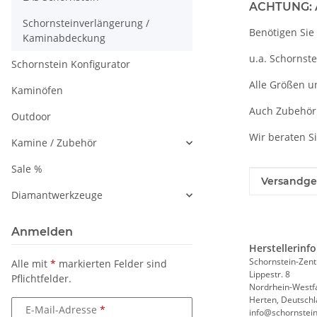
ACHTUNG: A
Schornsteinverlängerung /
Benötigen Sie
Kaminabdeckung
u.a. Schornst
Schornstein Konfigurator
Alle Größen u
Kaminöfen
Auch Zubehör
Outdoor
Wir beraten S
Kamine / Zubehör
Sale %
Produkteig
Wert
Versandge
Diamantwerkzeuge
Anmelden
Herstellerinf
Schornstein-Zent
Alle mit
*
markierten Felder sind
Lippestr. 8
Pflichtfelder.
Nordrhein-Westf
Herten, Deutschl
E-Mail-Adresse
info@schornstein