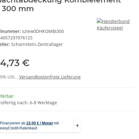
 300 mm
elnummer:
szlew0DHKOMBI300
4057297976125
ller:
Schornstein-Zentrallager
4,73 €
19% USt. ,
Versandkostenfreie Lieferung
eferbar
ndfertig nach: 6-8 Werktage