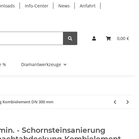
nloads
Info-Center
News
Anfahrt
0,00 €
e %
Diamantwerkzeuge
ung Kombielement DN 300 mm
in. - Schornsteinsanierung
hachtabdeckung Kombielement