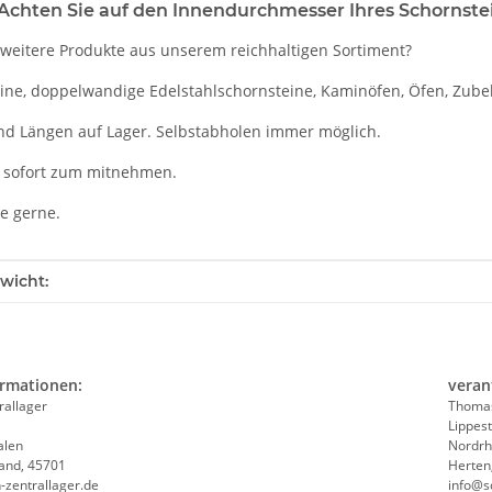
chten Sie auf den Innendurchmesser Ihres Schornste
 weitere Produkte aus unserem reichhaltigen Sortiment?
eine, doppelwandige Edelstahlschornsteine, Kaminöfen, Öfen, Zube
nd Längen auf Lager. Selbstabholen immer möglich.
 sofort zum mitnehmen.
ie gerne.
enschaft
wicht:
ormationen:
veran
rallager
Thomas
Lippest
alen
Nordrh
and, 45701
Herten
-zentrallager.de
info@s