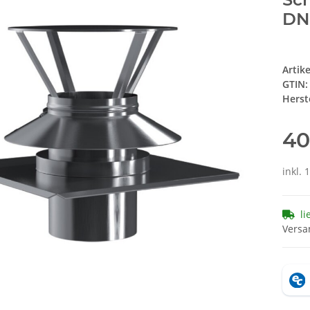
DN
Artik
GTIN:
Herste
40
inkl. 
li
Versa