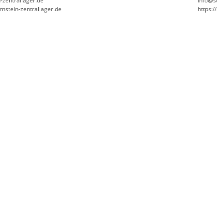
-zentrallager.de
info@s
rnstein-zentrallager.de
https:/