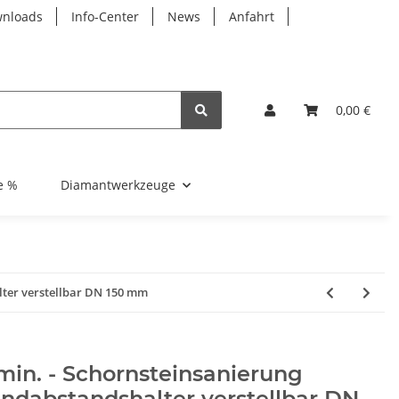
nloads
Info-Center
News
Anfahrt
0,00 €
e %
Diamantwerkzeuge
ter verstellbar DN 150 mm
in. - Schornsteinsanierung
ndabstandshalter verstellbar DN