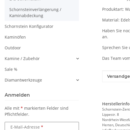
Produktart: W
Schornsteinverlängerung /
Kaminabdeckung
Material: Edel
Schornstein Konfigurator
Haben Sie noc
an.
Kaminöfen
Sprechen Sie u
Outdoor
Das Team vom 
Kamine / Zubehör
Sale %
Produkteig
Wert
Versandge
Diamantwerkzeuge
Anmelden
Herstellerinf
Alle mit
*
markierten Felder sind
Schornstein-Zent
Pflichtfelder.
Lippestr. 8
Nordrhein-Westf
Herten, Deutschl
E-Mail-Adresse