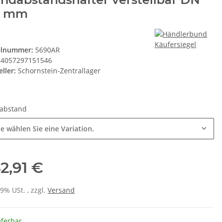
0 mm
elnummer:
5690AR
4057297151546
ller:
Schornstein-Zentrallager
abstand
te wählen Sie eine Variation.
2,91 €
19% USt. , zzgl.
Versand
eferbar