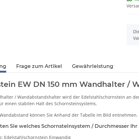
Versa
x
Di
Va
ung
Frage zum Artikel
Gewährleistung
tein EW DN 150 mm Wandhalter / Wa
alter / Wandabstandshalter wird der Edelstahlschornstein an de
ür einen stabilen Halt des Schornsteinsystems.
Wandabstand können Sie Anhand der Tabelle im Bild entnehmen.
ten Sie welches Schornsteinsystem / Durchmesser Ihr 
p: Edelstahlschornstein Einwandig