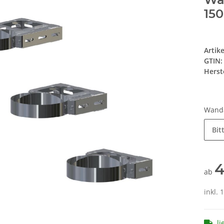
15
Artik
GTIN:
Herste
Wand
Bit
4
ab
inkl. 
li