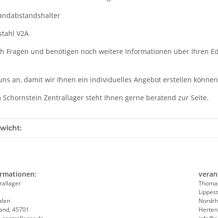
andabstandshalter
stahl V2A
h Fragen und benötigen noch weitere Informationen über Ihren Ede
ns an, damit wir Ihnen ein individuelles Angebot erstellen können
Schornstein Zentrallager steht Ihnen gerne beratend zur Seite.
enschaft
wicht:
ormationen:
veran
rallager
Thomas
Lippest
alen
Nordrh
and, 45701
Herten