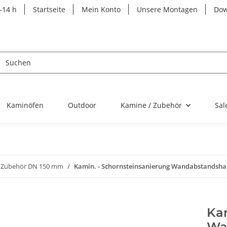
–14 h
Startseite
Mein Konto
Unsere Montagen
Dow
Kaminöfen
Outdoor
Kamine / Zubehör
Sal
Zubehör DN 150 mm
Kamin. - Schornsteinsanierung Wandabstandshal
Kam
Wa