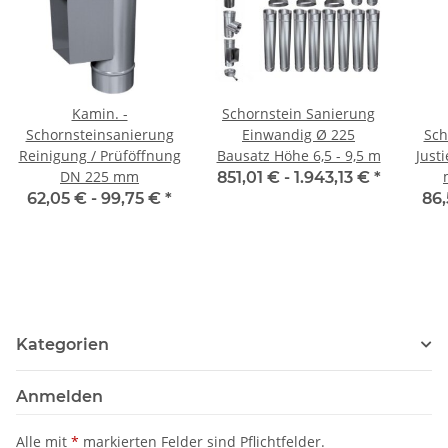
Kamin. -
Schornstein Sanierung
Schornsteinsanierung
Einwandig Ø 225
Sch
Reinigung / Prüföffnung
Bausatz Höhe 6,5 - 9,5 m
Just
DN 225 mm
851,01 € -
1.943,13 €
*
62,05 € -
99,75 €
*
86,
Kategorien
Anmelden
Alle mit
*
markierten Felder sind Pflichtfelder.