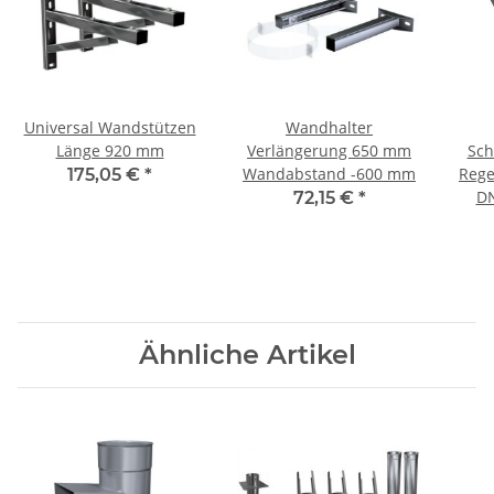
Universal Wandstützen
Wandhalter
Länge 920 mm
Verlängerung 650 mm
Sch
Wandabstand -600 mm
Reg
175,05 €
*
DN
72,15 €
*
Ähnliche Artikel