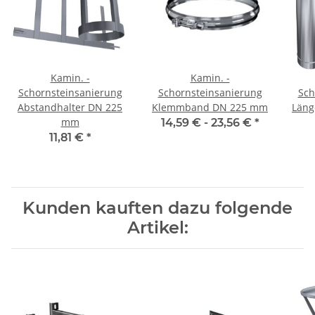
Kamin. -
Kamin. -
Schornsteinsanierung
Schornsteinsanierung
Sch
Abstandhalter DN 225
Klemmband DN 225 mm
Läng
mm
14,59 € -
23,56 €
*
11,81 €
*
Kunden kauften dazu folgende
Artikel: