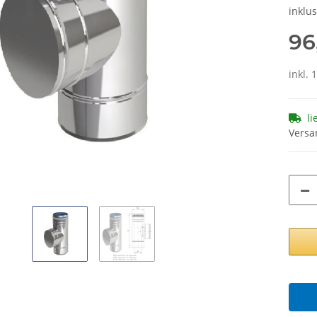
inklu
96
inkl. 
li
Versa