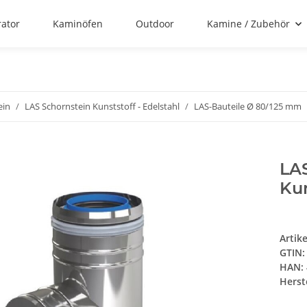
rator
Kaminöfen
Outdoor
Kamine / Zubehör
ein
LAS Schornstein Kunststoff - Edelstahl
LAS-Bauteile Ø 80/125 mm
LA
Kun
Artik
GTIN:
HAN:
Herste