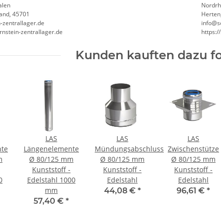
alen
Nordrh
and, 45701
Herten
-zentrallager.de
info@s
rnstein-zentrallager.de
https:/
Kunden kauften dazu fo
LAS
LAS
LAS
te
Längenelemente
Mündungsabschluss
Zwischenstütze
m
Ø 80/125 mm
Ø 80/125 mm
Ø 80/125 mm
Kunststoff -
Kunststoff -
Kunststoff -
0
Edelstahl 1000
Edelstahl
Edelstahl
mm
44,08 €
*
96,61 €
*
57,40 €
*