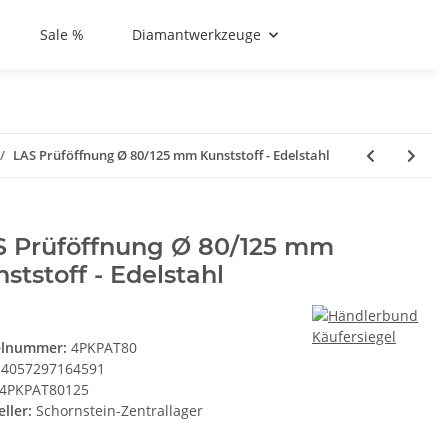
Sale %
Diamantwerkzeuge
LAS Prüföffnung Ø 80/125 mm Kunststoff - Edelstahl
S Prüföffnung Ø 80/125 mm
ststoff - Edelstahl
elnummer:
4PKPAT80
4057297164591
4PKPAT80125
ller:
Schornstein-Zentrallager