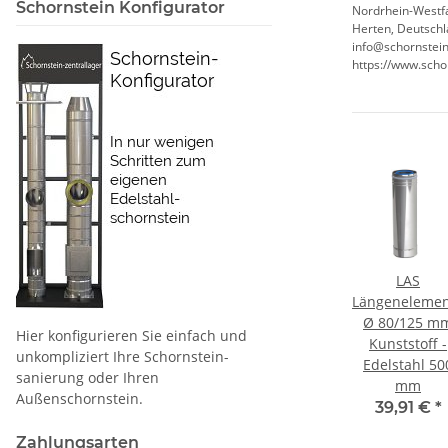
Schornstein Konfigurator
Nordrhein-Westf
Herten, Deutschl
info@schornstein
https://www.scho
l /
LAS Winkel /
LAS
LAS
/125
Bögen Ø 80/125
Zuluftelement
Längenelemen
off -
mm Kunststoff -
(vertikal) Ø
Ø 80/125 m
Hier konfigurieren Sie einfach und
87°
Edelstahl 45°
80/125 mm
Kunststoff -
unkompliziert Ihre Schornstein­
Kunststoff -
Edelstahl 50
€
*
51,27 €
*
sanierung oder Ihren
Edelstahl
mm
Außenschornstein.
63,56 €
*
39,91 €
*
Zahlungsarten