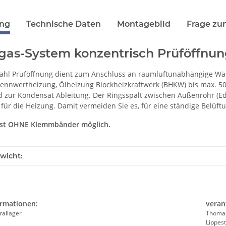
ung
Technische Daten
Montagebild
Frage zu
gas-System konzentrisch Prüföffnu
tahl Prüföffnung dient zum Anschluss an raumluftunabhängige Wä
ennwertheizung, Ölheizung Blockheizkraftwerk (BHKW) bis max. 5000
 zur Kondensat Ableitung. Der Ringsspalt zwischen Außenrohr (Edel
 für die Heizung. Damit vermeiden Sie es, für eine ständige Belüft
ist OHNE Klemmbänder möglich.
enschaft
wicht:
ormationen:
veran
rallager
Thomas
Lippest