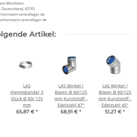
ein-Westfalen
, Deutschland, 45701
chornstein-zentrallager.de
/schornstein-zentrallager.de
lgende Artikel:
LAS
LAS Winkel /
LAS Winkel /
Klemmbänder 3
Bögen Ø 80/125
Bögen Ø 80/125
Stück Ø 80/ 125
mm Kunststoff -
mm Kunststoff -
mm
Edelstahl 87°
Edelstahl 45°
65,87 €
*
68,91 €
*
51,27 €
*