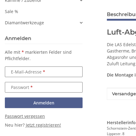
Kamine / Zubehör
Sale %
Beschreib
Diamantwerkzeuge
Luft-Ab
Anmelden
Die LAS Edels
Gastherme, Br
Alle mit
*
markierten Felder sind
Abgasrohr und
Pflichtfelder.
Zuluft Leitung
E-Mail-Adresse
Die Montage 
Passwort
Produkteig
Wert
Versandge
Anmelden
Passwort vergessen
Herstellerinf
Neu hier?
Jetzt registrieren!
Schornstein-Zent
Lippestr. 8