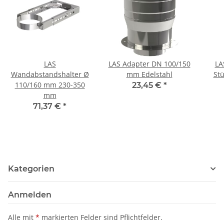
LAS
LAS Adapter DN 100/150
LA
Wandabstandshalter Ø
mm Edelstahl
St
110/160 mm 230-350
23,45 €
*
mm
71,37 €
*
Kategorien
Anmelden
Alle mit
*
markierten Felder sind Pflichtfelder.