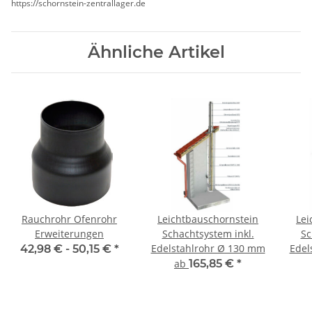
https://schornstein-zentrallager.de
Ähnliche Artikel
Rauchrohr Ofenrohr
Leichtbauschornstein
Lei
Erweiterungen
Schachtsystem inkl.
Sc
Edelstahlrohr Ø 130 mm
Edel
42,98 € -
50,15 €
*
ab
165,85 €
*