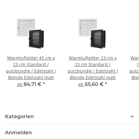
Warmluftgitter 45 cm x
Warmluftgitter 23 cm x
War
23 cm Standard /
23 cm Standard /
1
putzbündig / Edelstahl /
putzbündig / Edelstahl /
putz
Blende Edelstahl matt
Blende Edelstahl matt
Ble
ab
84,71 €
*
ab
65,60 €
*
Kategorien
Anmelden