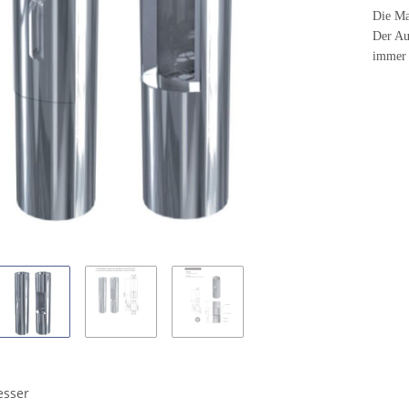
Die Ma
Der Au
imme
esser