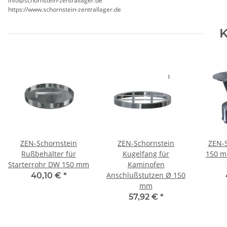
info@schornstein-zentrallager.de
https://www.schornstein-zentrallager.de
K
ZEN-Schornstein
ZEN-Schornstein
ZEN-
Rußbehälter für
Kugelfang für
150 m
Starterrohr DW 150 mm
Kaminofen
Anschlußstutzen Ø 150
40,10 €
*
mm
57,92 €
*