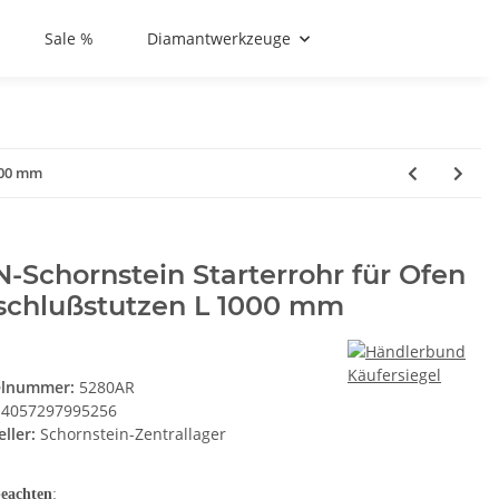
Sale %
Diamantwerkzeuge
000 mm
-Schornstein Starterrohr für Ofen
schlußstutzen L 1000 mm
elnummer:
5280AR
4057297995256
ller:
Schornstein-Zentrallager
beachten
: