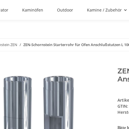
rator
Kaminöfen
Outdoor
Kamine / Zubehör
nstein ZEN
ZEN-Schornstein Starterrohr für Ofen Anschlußstutzen L 1
ZEN
An
Artik
GTIN:
Herste
Bitte 