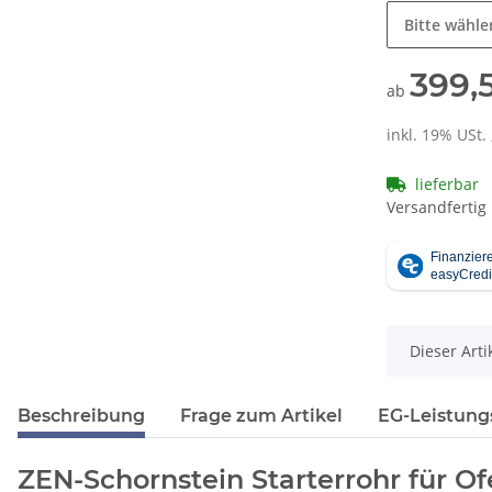
Bitte wähle
399,
ab
inkl. 19% USt. 
lieferbar
Versandfertig
x
Dieser Arti
Beschreibung
Frage zum Artikel
EG-Leistungs
ZEN-Schornstein Starterrohr für O