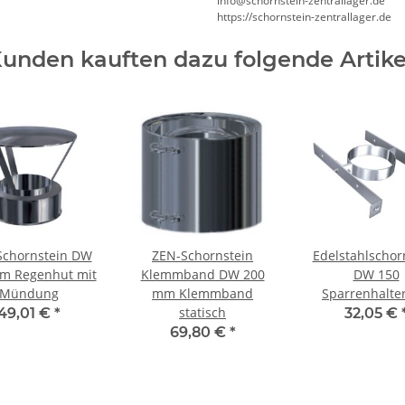
info@schornstein-zentrallager.de
https://schornstein-zentrallager.de
unden kauften dazu folgende Artike
Schornstein DW
ZEN-Schornstein
Edelstahlschor
m Regenhut mit
Klemmband DW 200
DW 150
Mündung
mm Klemmband
Sparrenhalte
statisch
49,01 €
*
32,05 €
69,80 €
*