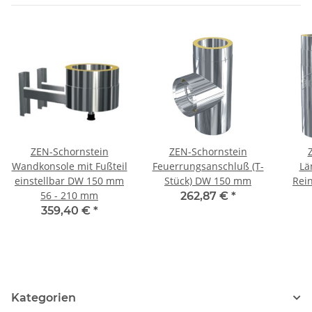
ZEN-Schornstein
ZEN-Schornstein
Wandkonsole mit Fußteil
Feuerrungsanschluß (T-
Lä
einstellbar DW 150 mm
Stück) DW 150 mm
Rei
56 - 210 mm
262,87 €
*
359,40 €
*
Kategorien