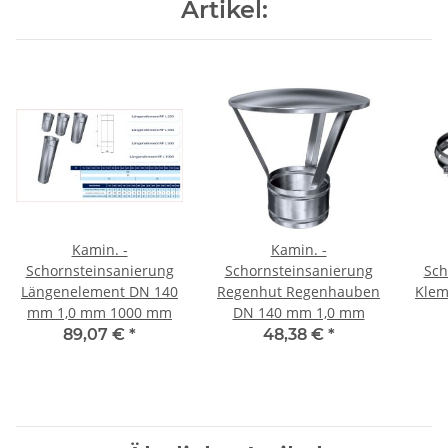
Artikel:
Kamin. -
Kamin. -
Schornsteinsanierung
Schornsteinsanierung
Sch
Längenelement DN 140
Regenhut Regenhauben
Kle
mm 1,0 mm 1000 mm
DN 140 mm 1,0 mm
89,07 €
*
48,38 €
*