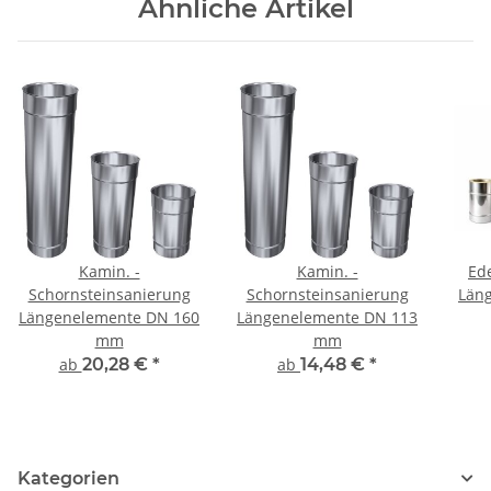
Ähnliche Artikel
Kamin. -
Kamin. -
Ed
Schornsteinsanierung
Schornsteinsanierung
Län
Längenelemente DN 160
Längenelemente DN 113
mm
mm
ab
20,28 €
*
ab
14,48 €
*
Kategorien