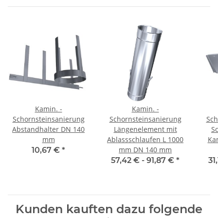
Kamin. -
Kamin. -
Schornsteinsanierung
Schornsteinsanierung
Sch
Abstandhalter DN 140
Längenelement mit
S
mm
Ablassschlaufen L 1000
Ka
mm DN 140 mm
10,67 €
*
57,42 € -
91,87 €
*
31
Kunden kauften dazu folgende