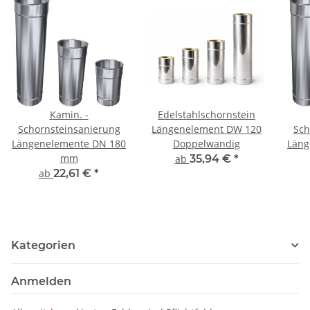
Kamin. -
Edelstahlschornstein
Schornsteinsanierung
Längenelement DW 120
Sch
Längenelemente DN 180
Doppelwandig
Läng
mm
ab
35,94 €
*
ab
22,61 €
*
Kategorien
Anmelden