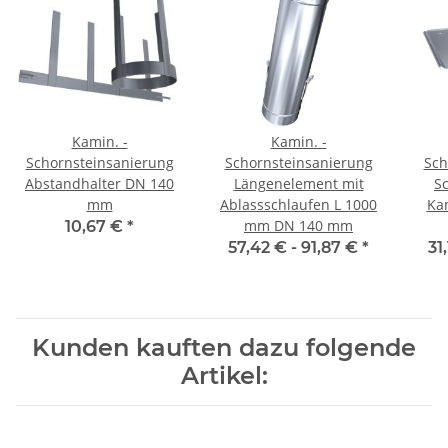
Kamin. -
Kamin. -
Schornsteinsanierung
Schornsteinsanierung
Sch
Abstandhalter DN 140
Längenelement mit
S
mm
Ablassschlaufen L 1000
Ka
mm DN 140 mm
10,67 €
*
57,42 € -
91,87 €
*
31
Kunden kauften dazu folgende
Artikel: