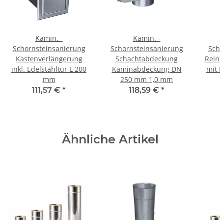
Kamin. -
Kamin. -
Schornsteinsanierung
Schornsteinsanierung
Sch
Kastenverlängerung
Schachtabdeckung
Rein
inkl. Edelstahltür L 200
Kaminabdeckung DN
mit
mm
250 mm 1,0 mm
111,57 €
*
118,59 €
*
Ähnliche Artikel