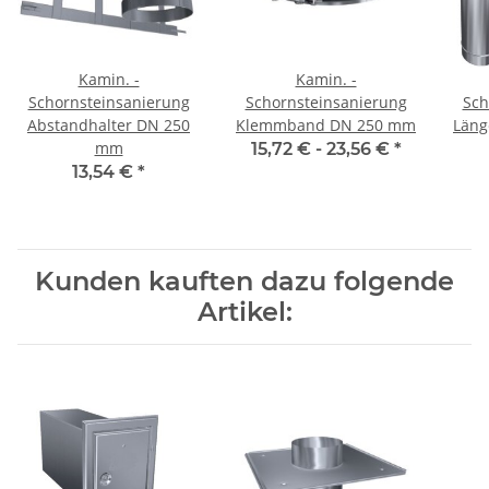
Kamin. -
Kamin. -
Schornsteinsanierung
Schornsteinsanierung
Sch
Abstandhalter DN 250
Klemmband DN 250 mm
Läng
mm
15,72 € -
23,56 €
*
13,54 €
*
Kunden kauften dazu folgende
Artikel: