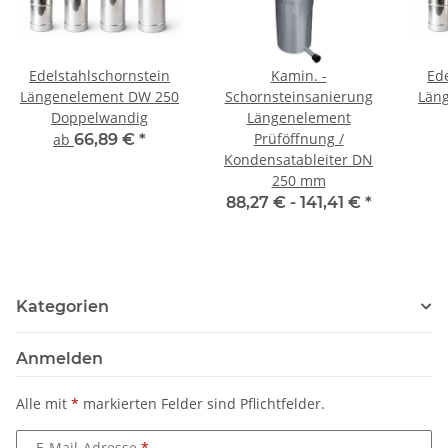
Edelstahlschornstein
Kamin. -
Ed
Längenelement DW 250
Schornsteinsanierung
Län
Doppelwandig
Längenelement
Prüföffnung /
ab
66,89 €
*
Kondensatableiter DN
250 mm
88,27 € -
141,41 €
*
Kategorien
Anmelden
Alle mit
*
markierten Felder sind Pflichtfelder.
E-Mail-Adresse