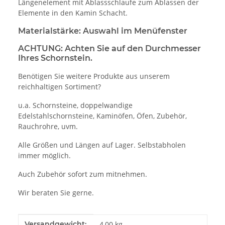
Längenelement mit Ablassschlaufe zum Ablassen der
Elemente in den Kamin Schacht.
Materialstärke: Auswahl im Menüfenster
ACHTUNG:
Achten Sie auf den Durchmesser
Ihres Schornstein.
Benötigen Sie weitere Produkte aus unserem
reichhaltigen Sortiment?
u.a. Schornsteine, doppelwandige
Edelstahlschornsteine, Kaminöfen, Öfen, Zubehör,
Rauchrohre, uvm.
Alle Größen und Längen auf Lager. Selbstabholen
immer möglich.
Auch Zubehör sofort zum mitnehmen.
Wir beraten Sie gerne.
Produkteigenschaft
Wert
Versandgewicht:
4,00 kg