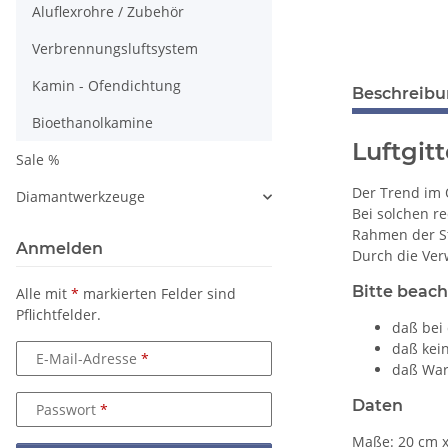
Aluflexrohre / Zubehör
Verbrennungsluftsystem
Kamin - Ofendichtung
Beschreib
Bioethanolkamine
Luftgit
Sale %
Der Trend im
Diamantwerkzeuge
Bei solchen r
Rahmen der St
Anmelden
Durch die Ver
Bitte beach
Alle mit
*
markierten Felder sind
Pflichtfelder.
daß bei
daß kein
E-Mail-Adresse
daß Warm
Daten
Passwort
Maße: 20 cm x