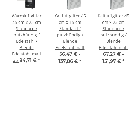
Warmluftgitter
Kaltluftgitter 45
Kaltluftgitter 45
45 cm x 23 cm
cm x 15 cm
cm x 23 cm
Standard /
Standard /
Standard /
putzbündig /
putzbündig /
putzbündig /
Edelstahl /
Blende
Blende
Blende
Edelstahl matt
Edelstahl matt
Edelstahl matt
56,47 € -
67,27 € -
ab
84,71 €
*
137,86 €
*
151,97 €
*