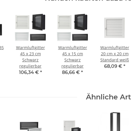
 35
Warmluftgitter
Warmluftgitter
Warmluftgitter
45 x 23 cm
45 x 15 cm
20 cm x 20 cm
Schwarz
Schwarz
Standard weiß
regulierbar
regulierbar
68,09 €
*
106,34 €
*
86,66 €
*
Ähnliche Art