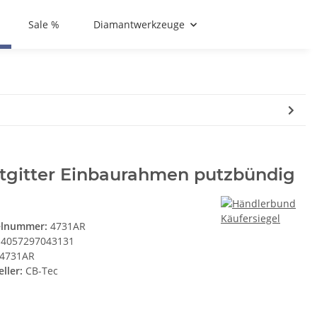
Sale %
Diamantwerkzeuge
ftgitter Einbaurahmen putzbündig
elnummer:
4731AR
4057297043131
4731AR
ller:
CB-Tec