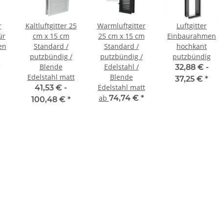
r
Kaltluftgitter 25
Warmluftgitter
Luftgitter
ür
cm x 15 cm
25 cm x 15 cm
Einbaurahmen
en
Standard /
Standard /
hochkant
putzbündig /
putzbündig /
putzbündig
Blende
Edelstahl /
32,88 € -
*
Edelstahl matt
Blende
37,25 €
*
Edelstahl matt
41,53 € -
ab
74,74 €
*
100,48 €
*