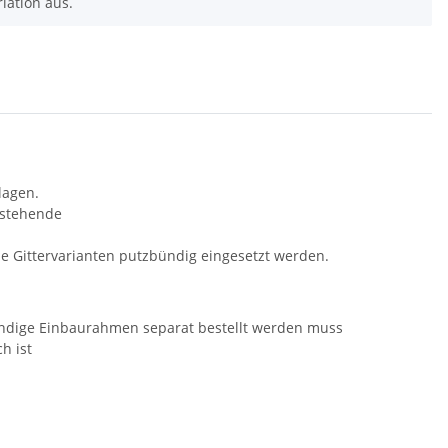
riation aus.
lagen.
rstehende
Gittervarianten putzbündig eingesetzt werden.
bündige Einbaurahmen separat bestellt werden muss
h ist