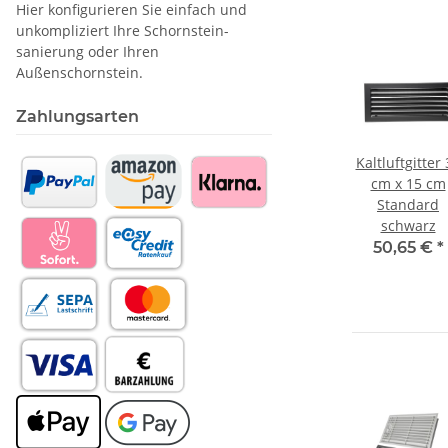
Hier konfigurieren Sie einfach und
unkompliziert Ihre Schornstein­
sanierung oder Ihren
Außenschornstein.
Zahlungsarten
er 23
Kaltluftgitter 20
Warmluftgitter
Kaltluftgitter
cm
cm x 20 cm
23 x 23 cm
cm x 15 cm
weiß
Standard weiß
Schwarz
Standard
regulierbar
schwarz
€
*
53,15 €
*
86,66 €
*
50,65 €
*