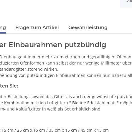
Va
ung
Frage zum Artikel
Gewährleistung
ter Einbaurahmen putzbündig
 Ofenbau geht immer mehr zu modernen und geradlinigen Ofenan
eduzierten Ofenformen kann selbst der nur wenige Millimeter übe
andardgitter störend wirken.
wendung von putzbündigen Einbaurahmen können nun nahezu alle 
ten Sie:
 der Bestellung, sowohl das Gitter als auch der gewünschte putz
e Kombination mit den Luftgittern " Blende Edelstahl matt " möglic
- und Kaltluftgitter in weiß als Set erhältlich sind
 15 cm / 25 cm x 15 cm / 35 cm x 15 cm / 45 cm x 15 cm