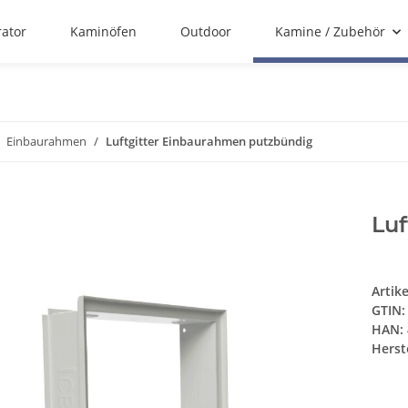
rator
Kaminöfen
Outdoor
Kamine / Zubehör
Einbaurahmen
Luftgitter Einbaurahmen putzbündig
Lu
Artik
GTIN:
HAN:
Herste