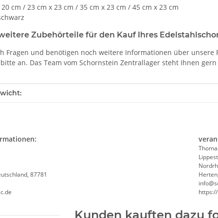
m / 23 cm x 23 cm / 35 cm x 23 cm / 45 cm x 23 cm
 schwarz
weitere Zubehörteile für den Kauf Ihres Edelstahlscho
h Fragen und benötigen noch weitere Informationen über unsere 
 bitte an. Das Team vom Schornstein Zentrallager steht Ihnen gern 
enschaft
wicht:
ormationen:
veran
Thomas
Lippest
Nordrh
utschland, 87781
Herten
info@s
ec.de
https:/
Kunden kauften dazu fo