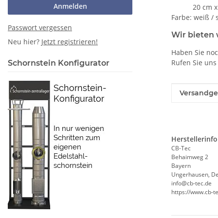
Anmelden
20 cm x 20 c
Farbe: weiß /
Passwort vergessen
Wir bieten 
Neu hier?
Jetzt registrieren!
Haben Sie noc
Rufen Sie uns
Schornstein Konfigurator
Produkteig
Wert
Versandge
Herstellerinf
CB-Tec
Behaimweg 2
Bayern
Ungerhausen, De
info@cb-tec.de
https://www.cb-t