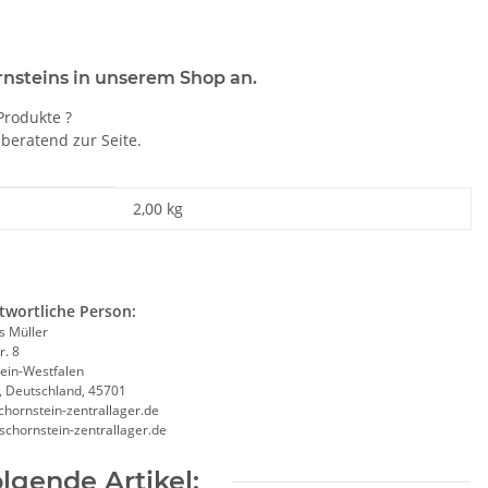
rnsteins in unserem Shop an.
Produkte ?
beratend zur Seite.
2,00 kg
twortliche Person:
 Müller
r. 8
ein-Westfalen
, Deutschland, 45701
chornstein-zentrallager.de
/schornstein-zentrallager.de
lgende Artikel: