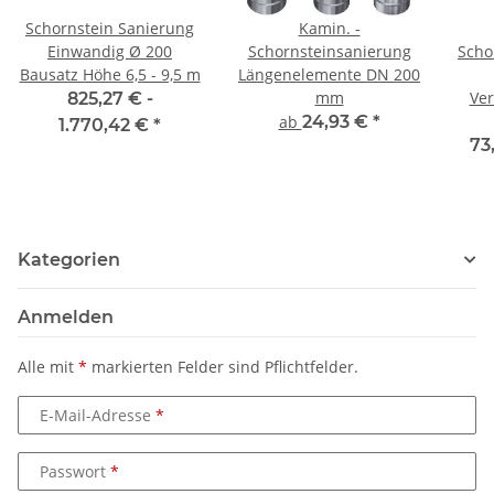
Schornstein Sanierung
Kamin. -
Einwandig Ø 200
Schornsteinsanierung
Scho
Bausatz Höhe 6,5 - 9,5 m
Längenelemente DN 200
mm
Ve
825,27 € -
ab
24,93 €
*
1.770,42 €
*
73
Kategorien
Anmelden
Alle mit
*
markierten Felder sind Pflichtfelder.
E-Mail-Adresse
Passwort