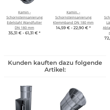
Kamin -
Kamin. -
Schornsteinsanierung
Schornsteinsanierung
Sch
Edelstahl Wandfutter
Klemmband DN 180 mm
Lä
DN 180 mm
Abla
14,59 € -
22,90 €
*
35,31 € -
61,31 €
*
72
Kunden kauften dazu folgende
Artikel: