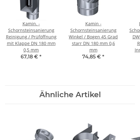
Kamin. -
Kamin -
Schornsteinsanierung
Schornsteinsanierung
Scho
Reinigung / Prüföffnung
Winkel / Bogen 45 Grad
DW 
mit Klappe DN 180 mm
starr DN 180 mm 0,6
R
0,5 mm
mm
In
67,18 €
*
74,85 €
*
Ähnliche Artikel