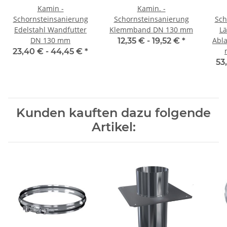
Kamin -
Kamin. -
Schornsteinsanierung
Schornsteinsanierung
Sch
Edelstahl Wandfutter
Klemmband DN 130 mm
Lä
DN 130 mm
Abla
12,35 € -
19,52 €
*
23,40 € -
44,45 €
*
53
Kunden kauften dazu folgende
Artikel: