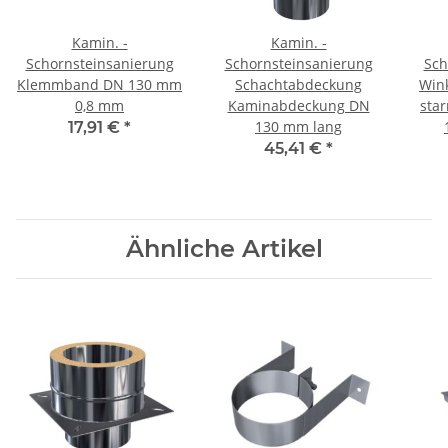
Kamin. -
Kamin. -
Schornsteinsanierung
Schornsteinsanierung
Sch
Klemmband DN 130 mm
Schachtabdeckung
Wink
0,8 mm
Kaminabdeckung DN
sta
130 mm lang
17,91 €
*
45,41 €
*
Ähnliche Artikel