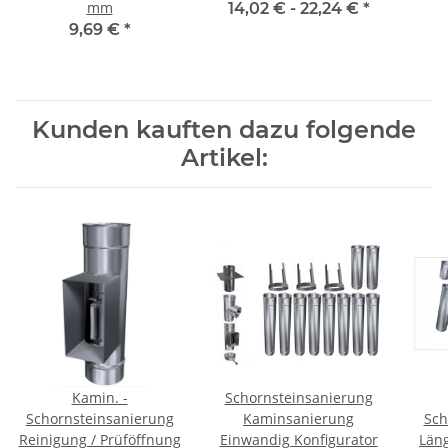
mm
14,02 € -
22,24 €
*
9,69 €
*
Kunden kauften dazu folgende
Artikel:
Kamin. -
Schornsteinsanierung
Schornsteinsanierung
Kaminsanierung
Sch
Reinigung / Prüföffnung
Einwandig Konfigurator
Län