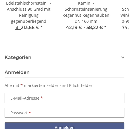
Edelstahlschornstein T-
Kamin. -
Anschluss 90 Grad mit
Schornsteinsanierung
Sch
Reinigung
Regenhut Regenhauben
Wink
gegenüberliegend
DN 160 mm
0-9
ab
213,66 €
*
42,19 € -
58,22 €
*
74,
Kategorien
Anmelden
Alle mit
*
markierten Felder sind Pflichtfelder.
E-Mail-Adresse
Passwort
Anmelden