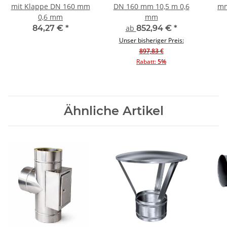
mit Klappe DN 160 mm
DN 160 mm 10,5 m 0,6
mm
0,6 mm
mm
84,27 €
*
ab
852,94 €
*
Unser bisheriger Preis:
897,83 €
Rabatt:
5%
Ähnliche Artikel